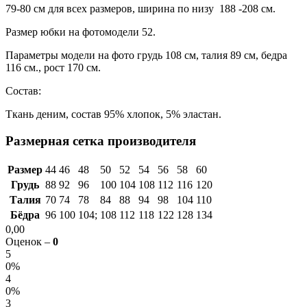
79-80 см для всех размеров, ширина по низу 188 -208 см.
Размер юбки на фотомодели 52.
Параметры модели на фото грудь 108 см, талия 89 см, бедра
116 см., рост 170 см.
Состав:
Ткань деним, состав 95% хлопок, 5% эластан.
Размерная сетка производителя
Размер
44
46
48
50
52
54
56
58
60
Грудь
88
92
96
100
104
108
112
116
120
Талия
70
74
78
84
88
94
98
104
110
Бёдра
96
100
104;
108
112
118
122
128
134
0,00
Оценок –
0
5
0%
4
0%
3