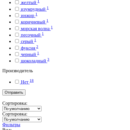
1
желтый
1
изумрудный
1
инжир
1
коричневый
1
морская волна
1
песочный
1
серый
2
фуксия
1
черный
3
шоколадный
Производитель
18
Нет
Отправить
Сортировка:
Сортировка:
Фильтры
Вид: