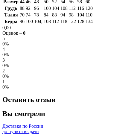
Размер
44
46
48
50
52
54
56
58
60
Грудь
88
92
96
100
104
108
112
116
120
Талия
70
74
78
84
88
94
98
104
110
Бёдра
96
100
104;
108
112
118
122
128
134
0,00
Оценок –
0
5
0%
4
0%
3
0%
2
0%
1
0%
Оставить отзыв
Вы смотрели
Доставка по России
до пункта выдачи