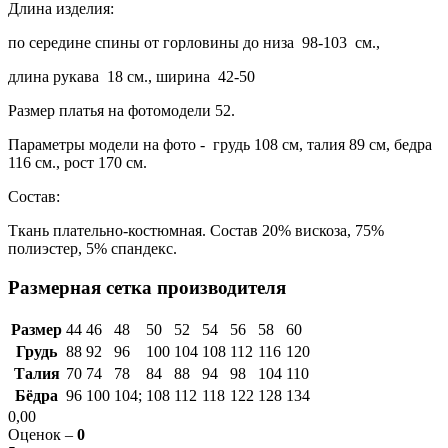
Длина изделия:
по середине спины от горловины до низа 98-103 см.,
длина рукава 18 см., ширина 42-50
Размер платья на фотомодели 52.
Параметры модели на фото - грудь 108 см, талия 89 см, бедра
116 см., рост 170 см.
Состав:
Ткань плательно-костюмная. Состав 20% вискоза, 75%
полиэстер, 5% спандекс.
Размерная сетка производителя
Размер
44
46
48
50
52
54
56
58
60
Грудь
88
92
96
100
104
108
112
116
120
Талия
70
74
78
84
88
94
98
104
110
Бёдра
96
100
104;
108
112
118
122
128
134
0,00
Оценок –
0