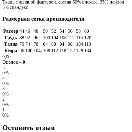
Ткань с льняной фактурой, состав 60% вискоза, 35% нейлон,
5% спандекс
Размерная сетка производителя
Размер
44
46
48
50
52
54
56
58
60
Грудь
88
92
96
100
104
108
112
116
120
Талия
70
74
78
84
88
94
98
104
110
Бёдра
96
100
104;
108
112
118
122
128
134
0,00
Оценок –
0
5
0%
4
0%
3
0%
2
0%
1
0%
Оставить отзыв