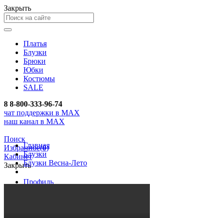
Закрыть
Платья
Блузки
Брюки
Юбки
Костюмы
SALE
8
8-800-333-96-74
чат поддержки в MAX
наш канал в MAX
Поиск
Главная
Избранное
(
0
)
Блузки
Кабинет
Блузки Весна-Лето
Закрыть
Профиль
Вход
Регистрация
Заказы
Избранное