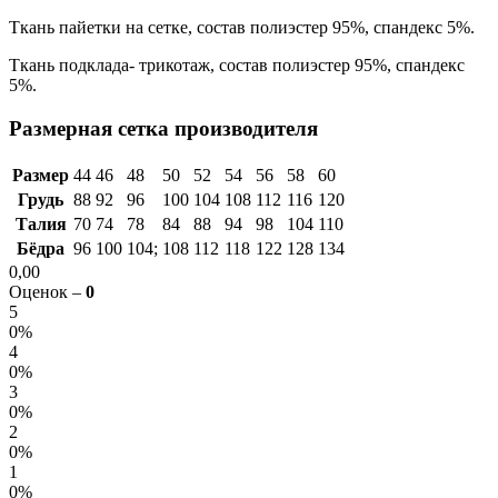
Ткань пайетки на сетке, состав полиэстер 95%, спандекс 5%.
Ткань подклада- трикотаж, состав полиэстер 95%, спандекс
5%.
Размерная сетка производителя
Размер
44
46
48
50
52
54
56
58
60
Грудь
88
92
96
100
104
108
112
116
120
Талия
70
74
78
84
88
94
98
104
110
Бёдра
96
100
104;
108
112
118
122
128
134
0,00
Оценок –
0
5
0%
4
0%
3
0%
2
0%
1
0%