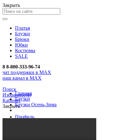
Закрыть
Платья
Блузки
Брюки
Юбки
Костюмы
SALE
8
8-800-333-96-74
чат поддержки в MAX
наш канал в MAX
Поиск
Главная
Избранное
(
0
)
Блузки
Кабинет
Блузки Осень-Зима
Закрыть
Профиль
Вход
Регистрация
Заказы
Избранное