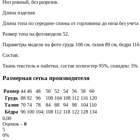
Низ ровный, без разрезов.
Длина изделия:
Длина топа по середине спины от горловины до низа без учета 
Размер топа на фотомодели 52.
Параметры модели на фото грудь 108 см, талия 89 см, бедра 116 
Состав:
Ткань текстиль и пайетки, состав полиэстер 95%, спандекс 5%.
Размерная сетка производителя
Размер
44
46
48
50
52
54
56
58
60
Грудь
88
92
96
100
104
108
112
116
120
Талия
70
74
78
84
88
94
98
104
110
Бёдра
96
100
104;
108
112
118
122
128
134
0,00
Оценок –
0
5
0%