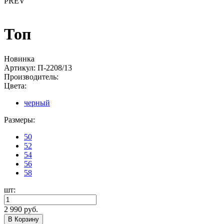
PREV
Топ
Новинка
Артикул:
П-2208/13
Производитель:
Цвета:
черный
Размеры:
50
52
54
56
58
шт:
2 990 руб.
В Корзину